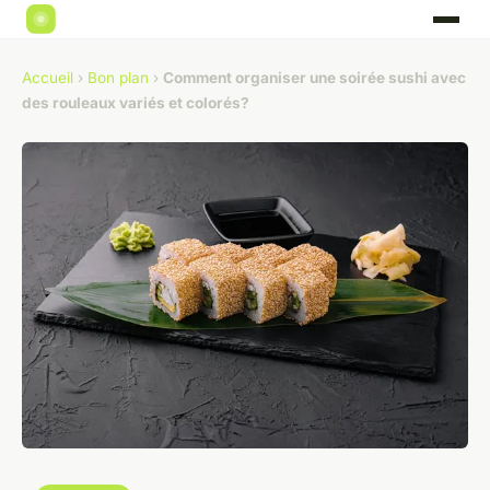
Accueil
›
Bon plan
›
Comment organiser une soirée sushi avec
des rouleaux variés et colorés?