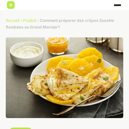
Accueil
›
Produit
›
Comment préparer des crêpes Suzette
flambées au Grand Marnier?