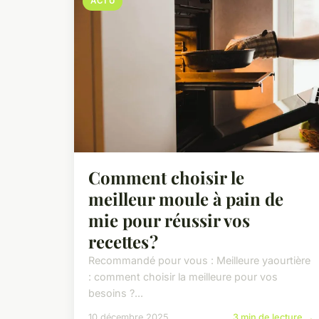
ACTU
Comment choisir le
meilleur moule à pain de
mie pour réussir vos
recettes ?
Recommandé pour vous : Meilleure yaourtière
: comment choisir la meilleure pour vos
besoins ?...
10 décembre 2025
3 min de lecture →