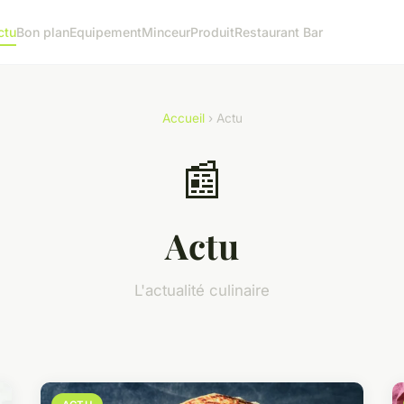
ctu
Bon plan
Equipement
Minceur
Produit
Restaurant Bar
Accueil
› Actu
📰
Actu
L'actualité culinaire