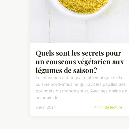
Quels sont les secrets pour
un couscous végétarien aux
légumes de saison?
Le couscous est un plat emblématique de la
cuisine nord-africaine qui ravit les papilles des
gourmets du monde entier. Avec ses grains de
semoule déli...
5 juin 2024
4 min de lecture →