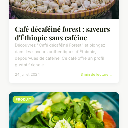
Café décaféiné forest : saveurs
d'Éthiopie sans caféine
Découvrez "Café décaféiné Forest" et plongez
dans les saveurs authentiques d'Éthiopie,
dépourvues de caféine. Ce café offre un profil
gustatif riche e...
24 juillet 2024
3 min de lecture →
PRODUIT