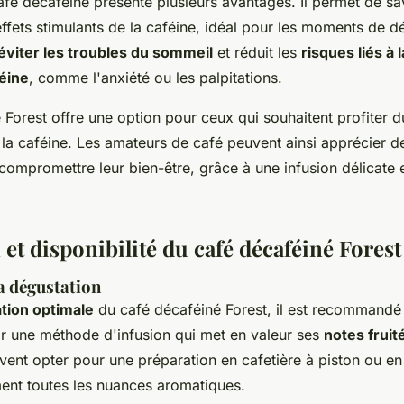
é décaféiné présente plusieurs avantages. Il permet de sa
effets stimulants de la caféine, idéal pour les moments de dé
éviter les troubles du sommeil
et réduit les
risques liés à
éine
, comme l'anxiété ou les palpitations.
 Forest offre une option pour ceux qui souhaitent profiter 
e la caféine. Les amateurs de café peuvent ainsi apprécier
compromettre leur bien-être, grâce à une infusion délicate 
et disponibilité du café décaféiné Forest
a dégustation
tion optimale
du café décaféiné Forest, il est recommandé d
isir une méthode d'infusion qui met en valeur ses
notes fruit
ent opter pour une préparation en cafetière à piston ou en 
ent toutes les nuances aromatiques.