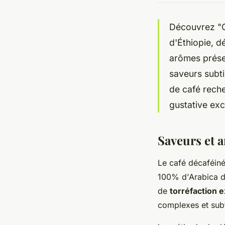
Découvrez "C
d'Éthiopie, d
arômes prése
saveurs subti
de café reche
gustative exc
Saveurs et 
Le café décaféiné
100% d'Arabica d'
de
torréfaction 
complexes et subti