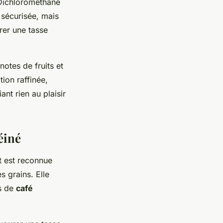
r Dichlorométhane
sécurisée, mais
rer une tasse
otes de fruits et
ion raffinée,
ant rien au plaisir
éiné
t est reconnue
s grains. Elle
rs de
café