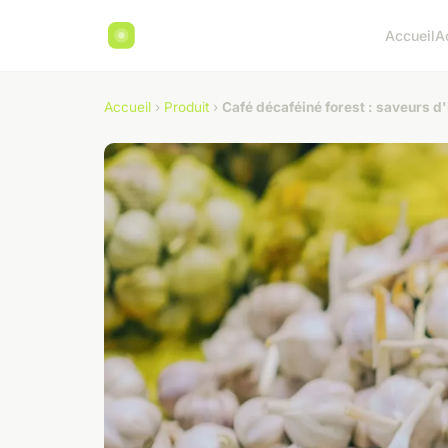
Accueil
A
Accueil
›
Produit
›
Café décaféiné forest : saveurs d