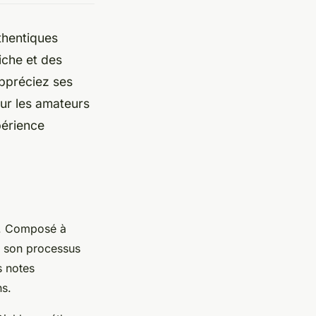
thentiques
iche et des
ppréciez ses
our les amateurs
périence
. Composé à
à son processus
s notes
ns.