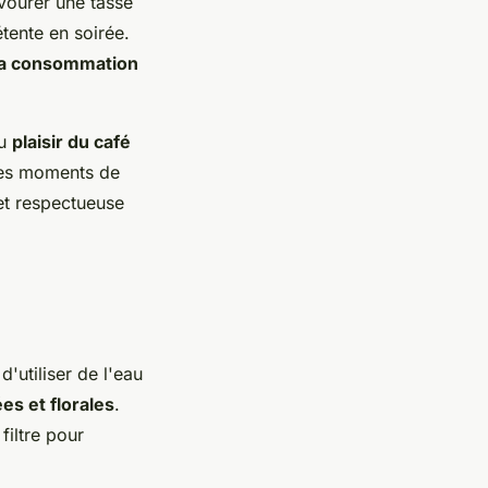
vourer une tasse
tente en soirée.
 la consommation
du
plaisir du café
 des moments de
et respectueuse
'utiliser de l'eau
ées et florales
.
filtre pour