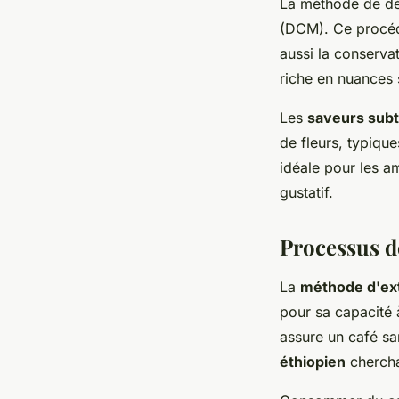
La méthode de déc
(DCM). Ce procéd
aussi la conserva
riche en nuances s
Les
saveurs subt
de fleurs, typiqu
idéale pour les am
gustatif.
Processus de
La
méthode d'ex
pour sa capacité à
assure un café sa
éthiopien
cherchan