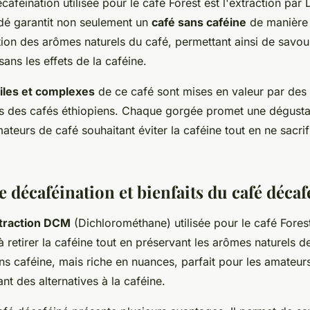
aféination utilisée pour le café Forest est l'extraction pa
é garantit non seulement un
café sans caféine
de manière 
tion des arômes naturels du café, permettant ainsi de savou
ans les effets de la caféine.
iles et complexes
de ce café sont mises en valeur par des n
es des cafés éthiopiens. Chaque gorgée promet une dégustat
ateurs de café souhaitant éviter la caféine tout en ne sacrifi
 décaféination et bienfaits du café décaf
traction DCM
(Dichlorométhane) utilisée pour le café Fores
 retirer la caféine tout en préservant les arômes naturels de
ns caféine, mais riche en nuances, parfait pour les amateu
t des alternatives à la caféine.