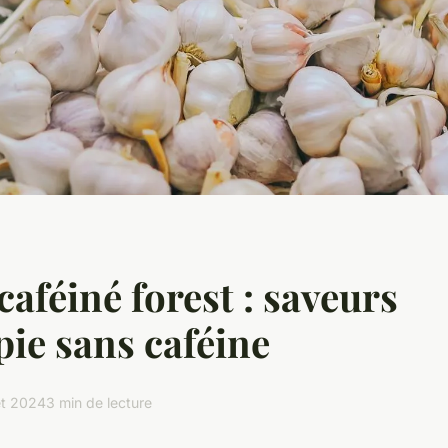
caféiné forest : saveurs
pie sans caféine
let 2024
3 min de lecture