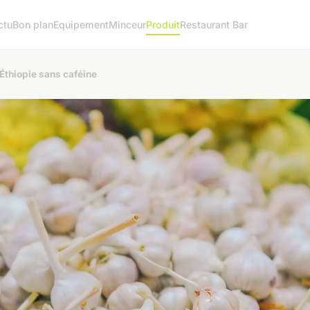
ctu
Bon plan
Equipement
Minceur
Produit
Restaurant Bar
'Éthiopie sans caféine