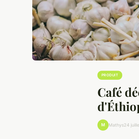
PRODUIT
Café dé
d'Éthio
M
Mathys
24 juil