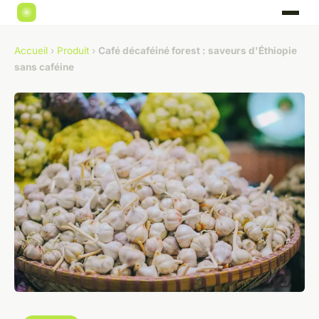
Accueil
›
Produit
›
Café décaféiné forest : saveurs d'Éthiopie
sans caféine