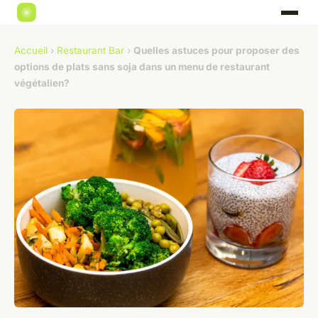
Accueil
›
Restaurant Bar
›
Quelles astuces pour proposer des
options de plats sans soja dans un menu de restaurant
végétalien?