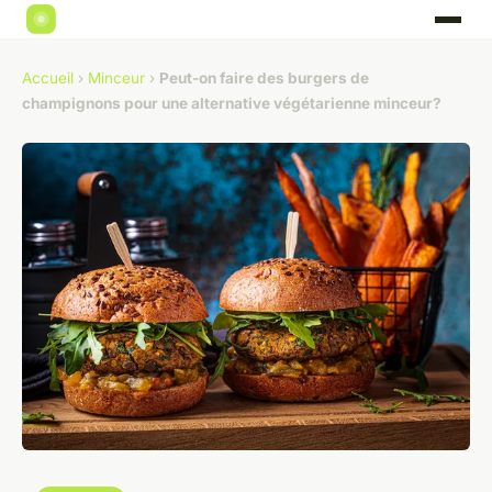
Accueil
›
Minceur
›
Peut-on faire des burgers de
champignons pour une alternative végétarienne minceur?