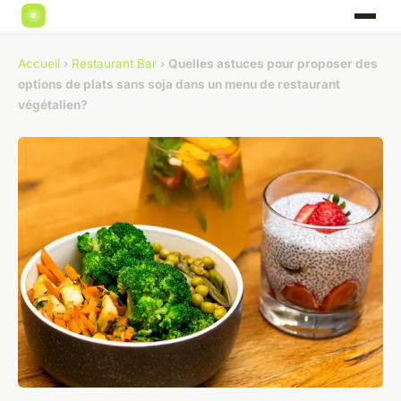
Accueil
›
Restaurant Bar
›
Quelles astuces pour proposer des
options de plats sans soja dans un menu de restaurant
végétalien?