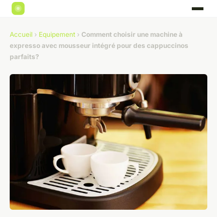
Accueil
›
Equipement
›
Comment choisir une machine à
expresso avec mousseur intégré pour des cappuccinos
parfaits?