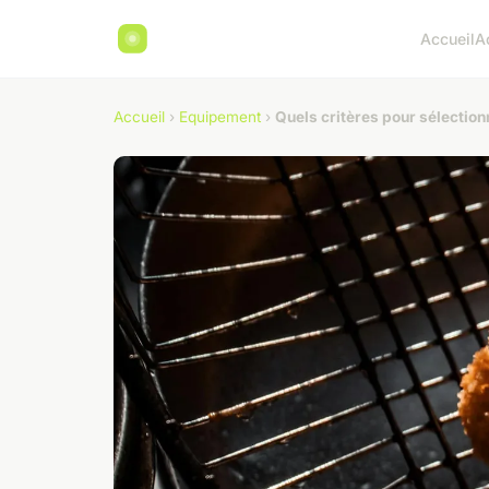
Accueil
A
Accueil
›
Equipement
›
Quels critères pour sélectionn