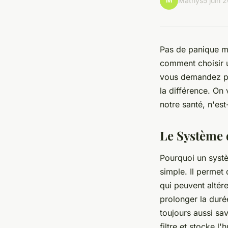
M
Mathys
5 juin 
Pas de panique me
comment choisir u
vous demandez peu
la différence. On 
notre santé, n'est
Le Système d
Pourquoi un systèm
simple. Il permet d
qui peuvent altére
prolonger la durée
toujours aussi s
filtre et stocke l