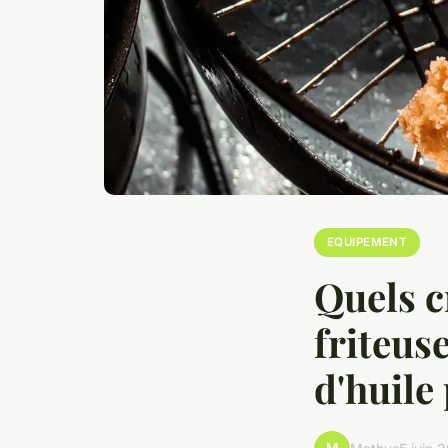
EQUIPEMENT
Quels c
friteus
d'huile