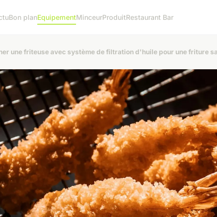
ctu
Bon plan
Equipement
Minceur
Produit
Restaurant Bar
er une friteuse avec système de filtration d'huile pour une friture s