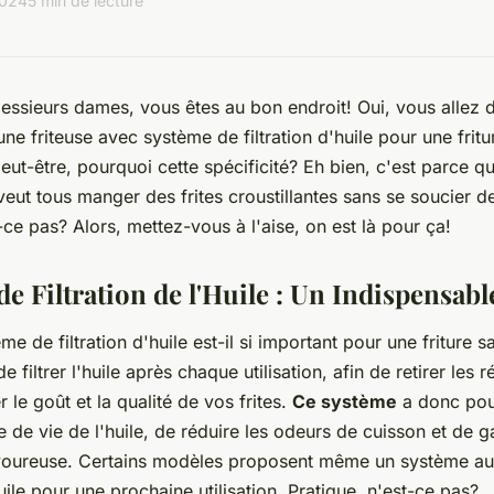
2024
5 min de lecture
ssieurs dames, vous êtes au bon endroit! Oui, vous allez 
ne friteuse avec système de filtration d'huile pour une fritu
t-être, pourquoi cette spécificité? Eh bien, c'est parce que
veut tous manger des frites croustillantes sans se soucier d
-ce pas? Alors, mettez-vous à l'aise, on est là pour ça!
e Filtration de l'Huile : Un Indispensabl
e de filtration d'huile est-il si important pour une friture s
e filtrer l'huile après chaque utilisation, afin de retirer les
r le goût et la qualité de vos frites.
Ce système
a donc pou
 de vie de l'huile, de réduire les odeurs de cuisson et de ga
avoureuse. Certains modèles proposent même un système au
'huile pour une prochaine utilisation. Pratique, n'est-ce pas?