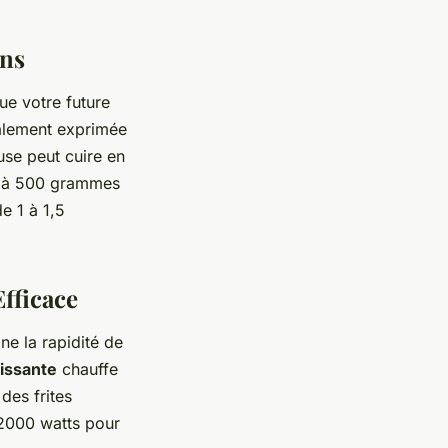
ins
que votre future
alement exprimée
euse peut cuire en
qu'à 500 grammes
e 1 à 1,5
Efficace
ne la rapidité de
uissante
chauffe
des frites
t 2000 watts pour