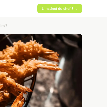
L'instinct du chef ? →
aine?