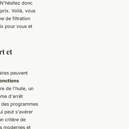
 N'hésitez donc
prix. Voilà, vous
e de filtration
oix pour vous et
t et
aires peuvent
fonctions
e de l'huile, un
ème d'arrêt
me des programmes
ui peut s'avérer
un critère de
gns modernes et