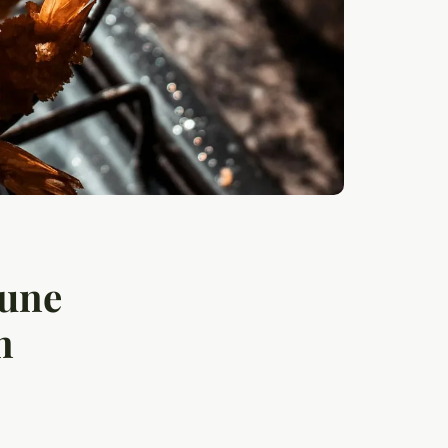
 une
n