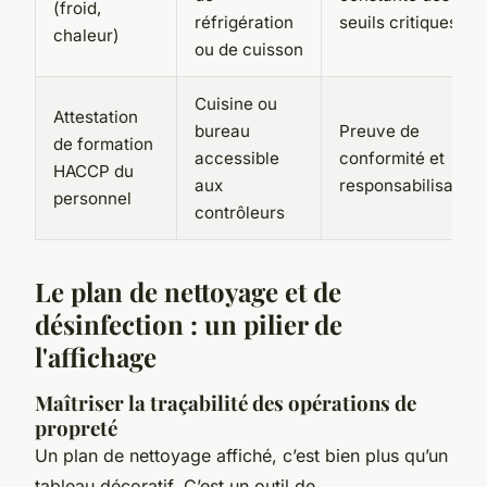
(froid,
réfrigération
seuils critiques
chaleur)
ou de cuisson
Cuisine ou
Attestation
bureau
Preuve de
de formation
accessible
conformité et
HACCP du
aux
responsabilisation
personnel
contrôleurs
Le plan de nettoyage et de
désinfection : un pilier de
l'affichage
Maîtriser la traçabilité des opérations de
propreté
Un plan de nettoyage affiché, c’est bien plus qu’un
tableau décoratif. C’est un outil de