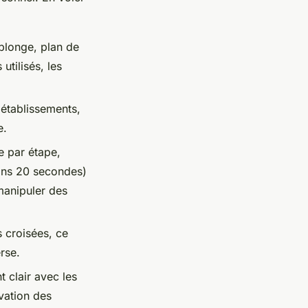
plonge, plan de
utilisés, les
 établissements,
e.
e par étape,
oins 20 secondes)
manipuler des
s croisées, ce
erse.
 clair avec les
rvation des