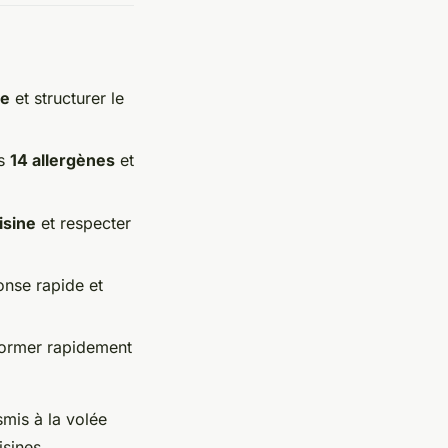
re
et structurer le
es
14 allergènes
et
isine
et respecter
onse rapide et
 former rapidement
smis à la volée
isines