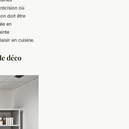
récision où
on doit être
tée en
ainte
aisir en cuisine.
le déco