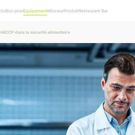
ctu
Bon plan
Equipement
Minceur
Produit
Restaurant Bar
 HACCP dans la sécurité alimentaire