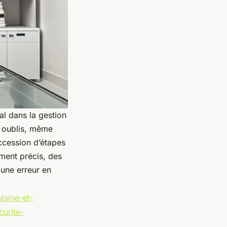
al dans la gestion
s oublis, même
ccession d’étapes
ment précis, des
 une erreur en
uisine-et-
urite-