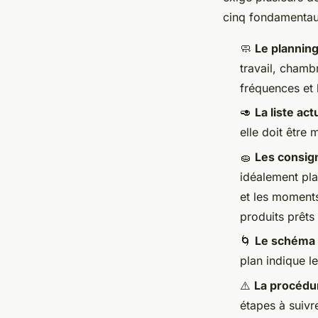
cinq fondamentaux
🧼
Le planning
travail, chambr
fréquences et 
🥑
La liste ac
elle doit être
🧽
Les consig
idéalement pla
et les moments
produits prêt
🌀
Le schéma d
plan indique le
⚠️
La procédur
étapes à suivr