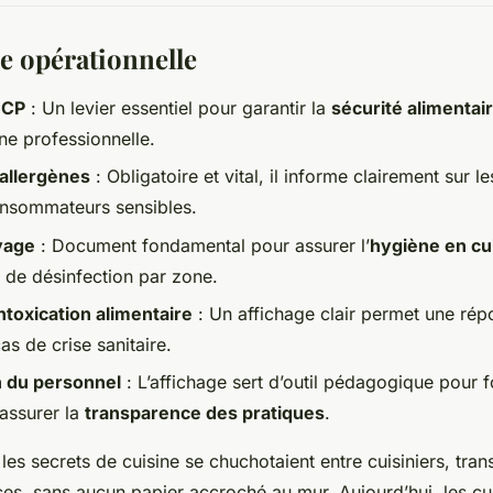
e opérationnelle
CCP
: Un levier essentiel pour garantir la
sécurité alimentai
ine professionnelle.
 allergènes
: Obligatoire et vital, il informe clairement sur l
onsommateurs sensibles.
yage
: Document fondamental pour assurer l’
hygiène en cu
 de désinfection par zone.
ntoxication alimentaire
: Un affichage clair permet une rép
as de crise sanitaire.
n du personnel
: L’affichage sert d’outil pédagogique pour
 assurer la
transparence des pratiques
.
 les secrets de cuisine se chuchotaient entre cuisiniers, tran
ces, sans aucun papier accroché au mur. Aujourd’hui, les cu