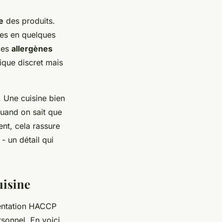
e
des produits.
gnes en quelques
 les
allergènes
gique discret mais
e. Une cuisine bien
Quand on sait que
ent, cela rassure
- un détail qui
uisine
entation HACCP
rsonnel. En voici