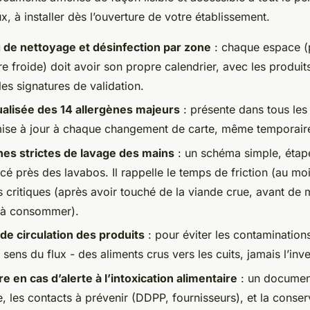
, à installer dès l’ouverture de votre établissement.
 de nettoyage et désinfection par zone
: chaque espace (
e froide) doit avoir son propre calendrier, avec les produits 
les signatures de validation.
tualisée des 14 allergènes majeurs
: présente dans tous les
 mise à jour à chaque changement de carte, même temporair
nes strictes de lavage des mains
: un schéma simple, étap
cé près des lavabos. Il rappelle le temps de friction (au m
 critiques (après avoir touché de la viande crue, avant de 
s à consommer).
e circulation des produits
: pour éviter les contamination
 sens du flux - des aliments crus vers les cuits, jamais l’inv
e en cas d’alerte à l’intoxication alimentaire
: un document
e, les contacts à prévenir (DDPP, fournisseurs), et la conse