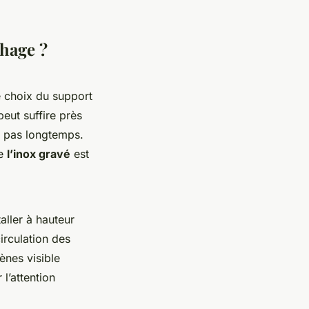
chage ?
Le choix du support
peut suffire près
a pas longtemps.
ue
l’inox gravé
est
taller à hauteur
circulation des
ènes visible
 l’attention